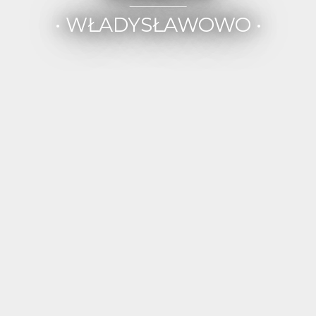
• WŁADYSŁAWOWO •