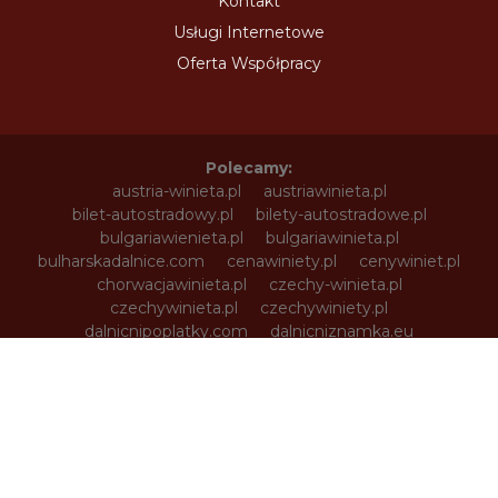
Kontakt
Usługi Internetowe
Oferta Współpracy
Polecamy:
austria-winieta.pl
austriawinieta.pl
bilet-autostradowy.pl
bilety-autostradowe.pl
bulgariawienieta.pl
bulgariawinieta.pl
bulharskadalnice.com
cenawiniety.pl
cenywiniet.pl
chorwacjawinieta.pl
czechy-winieta.pl
czechywinieta.pl
czechywiniety.pl
dalnicnipoplatky.com
dalnicniznamka.eu
digital-vignette.de
e-vignette.pl
e-winieta.eu
edalnice.org
edalnice.pl
electronicavinieta.com
electroniceviniete.com
estoniawinieta.pl
estonskadalnice.com
ewinieta.pl
info365.pl
litvadalnice.com
litwa-winieta.pl
litwawinieta.pl
livignotunel.pl
livignotunnel.com
lotvawinieta.pl
lotwawinieta.pl
lotysskadalnice.com