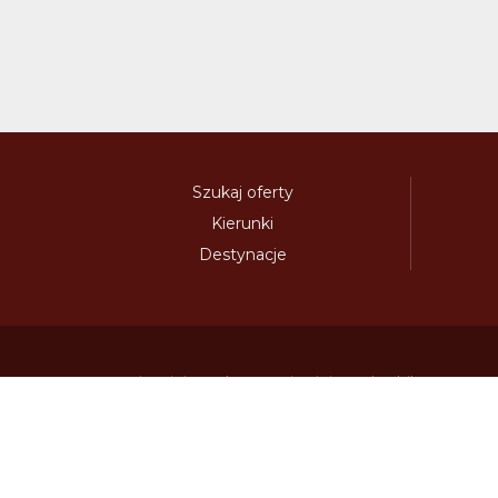
Szukaj oferty
Kierunki
Destynacje
austria-winieta.pl
austriawinieta.pl
bilet-autostr
cenywiniet.pl
chorwacjawinieta.pl
czechy-wi
e-vignette.pl
e-winieta.eu
edalnice.org
edal
info365.pl
litvadalnice.com
litwa-winieta.pl
madarskadalnice.com
moldavskadalnice.c