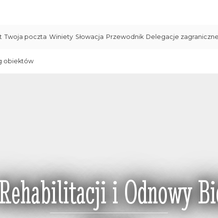
t
Twoja poczta
Winiety
Słowacja
Przewodnik
Delegacje zagraniczn
g obiektów
ehabilitacji i Odnowy Bi