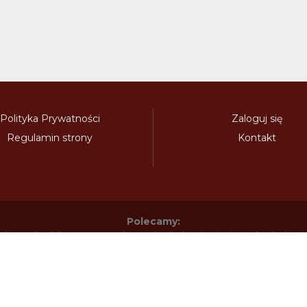
Polityka Prywatności
Zaloguj się
Regulamin strony
Kontakt
Polecamy:
adowy.pl
bilety-autostradowe.pl
bulgariawienieta.pl
bulgari
nieta.pl
czechywinieta.pl
czechywiniety.pl
dalnicnipoplat
nice.pl
electronicavinieta.com
electroniceviniete.com
esto
litwawinieta.pl
livignotunel.pl
livignotunnel.com
lotvawin
om
moldawiawinieta.pl
najtanszewiniety.pl
oplatyautostrad