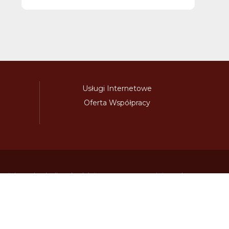
Usługi Internetowe
Oferta Współpracy
awinieta.pl
bulharskadalnice.com
cenawiniety.pl
ky.com
dalnicniznamka.eu
digital-vignette.de
niawinieta.pl
estonskadalnice.com
ewinieta.pl
ieta.pl
lotwawinieta.pl
lotysskadalnice.com
owe.pl
pl-vignette.com
polskadalnice.com