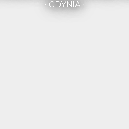
• GDYNIA •