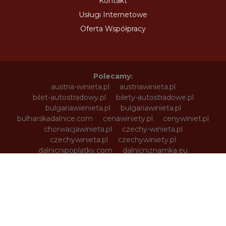
Kontakt
Usługi Internetowe
Oferta Współpracy
Polecamy:
austria-winieta.pl
austriawinieta.pl
bilet-autostradowy.pl
bilety-autostradowe.pl
bulgariawienieta.pl
bulgariawinieta.pl
bulharskadalnice.com
cenawiniety.pl
cenywiniet.pl
chorwacjawinieta.pl
czechy-winieta.pl
czechywinieta.pl
czechywiniety.pl
dalnicnipoplatky.com
dalnicniznamka.eu
digital-vignette.de
e-vignette.pl
e-winieta.eu
edalnice.org
edalnice.pl
electronicavinieta.com
electroniceviniete.com
estoniawinieta.pl
estonskadalnice.com
ewinieta.pl
info365.pl
litvadalnice.com
litwa-winieta.pl
litwawinieta.pl
livignotunel.pl
livignotunnel.com
lotvawinieta.pl
lotwawinieta.pl
lotysskadalnice.com