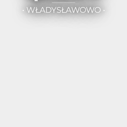
• WŁADYSŁAWOWO •