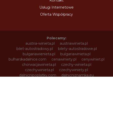
Kontakt
Usługi Internetowe
Oferta Współpracy
Polecamy:
austria-winieta.pl
austriawinieta.pl
bilet-autostradowy.pl
bilety-autostradowe.pl
bulgariawienieta.pl
bulgariawinieta.pl
bulharskadalnice.com
cenawiniety.pl
cenywiniet.pl
chorwacjawinieta.pl
czechy-winieta.pl
czechywinieta.pl
czechywiniety.pl
dalnicnipoplatky.com
dalnicniznamka.eu
digital-vignette.de
e-vignette.pl
e-winieta.eu
edalnice.org
edalnice.pl
electronicavinieta.com
electroniceviniete.com
estoniawinieta.pl
estonskadalnice.com
ewinieta.pl
info365.pl
litvadalnice.com
litwa-winieta.pl
litwawinieta.pl
livignotunel.pl
livignotunnel.com
lotvawinieta.pl
lotwawinieta.pl
lotysskadalnice.com