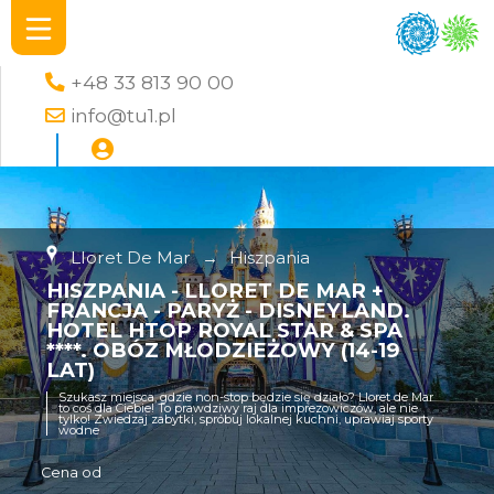
+48 33 813 90 00
info@tu1.pl
Lloret De Mar
→
Hiszpania
HISZPANIA - LLORET DE MAR +
FRANCJA - PARYŻ - DISNEYLAND.
HOTEL HTOP ROYAL STAR & SPA
****. OBÓZ MŁODZIEŻOWY (14-19
LAT)
Szukasz miejsca, gdzie non-stop będzie się działo? Lloret de Mar
to coś dla Ciebie! To prawdziwy raj dla imprezowiczów, ale nie
tylko! Zwiedzaj zabytki, spróbuj lokalnej kuchni, uprawiaj sporty
wodne
Cena od