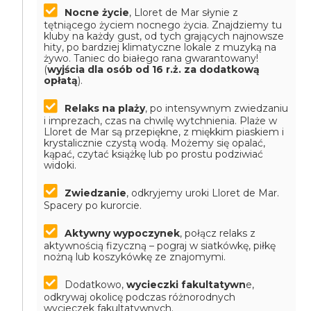
Nocne życie
, Lloret de Mar słynie z
tętniącego życiem nocnego życia. Znajdziemy tu
kluby na każdy gust, od tych grających najnowsze
hity, po bardziej klimatyczne lokale z muzyką na
żywo. Taniec do białego rana gwarantowany!
(
wyjścia dla osób od 16 r.ż. za dodatkową
opłatą
).
Relaks na plaży
, po intensywnym zwiedzaniu
i imprezach, czas na chwilę wytchnienia. Plaże w
Lloret de Mar są przepiękne, z miękkim piaskiem i
krystalicznie czystą wodą. Możemy się opalać,
kąpać, czytać książkę lub po prostu podziwiać
widoki.
Zwiedzanie
, odkryjemy uroki Lloret de Mar.
Spacery po kurorcie.
Aktywny wypoczynek
, połącz relaks z
aktywnością fizyczną – pograj w siatkówkę, piłkę
nożną lub koszykówkę ze znajomymi.
Dodatkowo,
wycieczki fakultatywn
e,
odkrywaj okolicę podczas różnorodnych
wycieczek fakultatywnych.