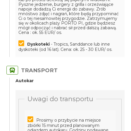
Pyszne jedzenie, burgery z grilla i orzeźwiające
napoje dodadzą Ci energii do zabawy. Zrób
mnóstwo zdjęć i nagrań, które będą przypominać
Ci o tej niesamowitej przygodzie. Zatrzymujemy
się w okolicach plaży PORTO PI, gdzie będziesz
mógł odpocząć i nabrać sił przed dalszą zabawą.
Cena : ok. 55 EUR/ os.
Dyskoteki
- Tropics, Sanddance lub inne
dyskoteki (od 16 lat).
Cena: ok. 25 - 30 EUR/ os.
TRANSPORT
Autokar
Uwagi do transportu
Prosimy o przybycie na miejsce
zbiórki 15 minut przed planowanym
odjazdem autokaru. Godziny podawane