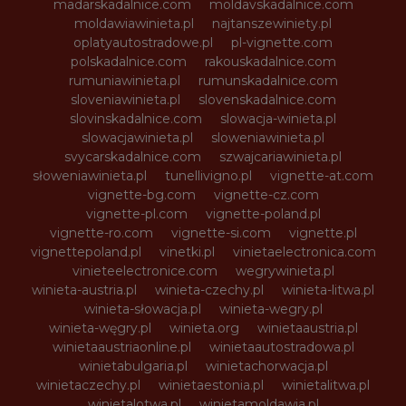
madarskadalnice.com
moldavskadalnice.com
moldawiawinieta.pl
najtanszewiniety.pl
oplatyautostradowe.pl
pl-vignette.com
polskadalnice.com
rakouskadalnice.com
rumuniawinieta.pl
rumunskadalnice.com
sloveniawinieta.pl
slovenskadalnice.com
slovinskadalnice.com
slowacja-winieta.pl
slowacjawinieta.pl
sloweniawinieta.pl
svycarskadalnice.com
szwajcariawinieta.pl
słoweniawinieta.pl
tunellivigno.pl
vignette-at.com
vignette-bg.com
vignette-cz.com
vignette-pl.com
vignette-poland.pl
vignette-ro.com
vignette-si.com
vignette.pl
vignettepoland.pl
vinetki.pl
vinietaelectronica.com
vinieteelectronice.com
wegrywinieta.pl
winieta-austria.pl
winieta-czechy.pl
winieta-litwa.pl
winieta-słowacja.pl
winieta-wegry.pl
winieta-węgry.pl
winieta.org
winietaaustria.pl
winietaaustriaonline.pl
winietaautostradowa.pl
winietabulgaria.pl
winietachorwacja.pl
winietaczechy.pl
winietaestonia.pl
winietalitwa.pl
winietalotwa.pl
winietamoldawia.pl