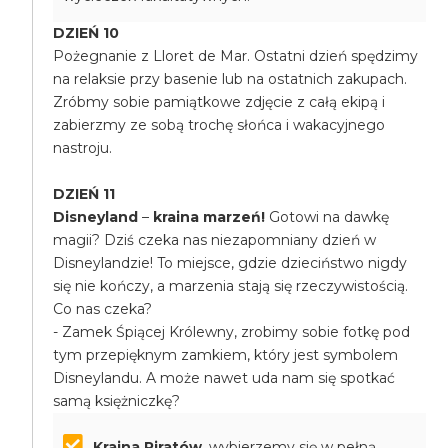
DZIEŃ 10
Pożegnanie z Lloret de Mar. Ostatni dzień spędzimy
na relaksie przy basenie lub na ostatnich zakupach.
Zróbmy sobie pamiątkowe zdjęcie z całą ekipą i
zabierzmy ze sobą trochę słońca i wakacyjnego
nastroju.
DZIEŃ 11
Disneyland
–
kraina marzeń!
Gotowi na dawkę
magii? Dziś czeka nas niezapomniany dzień w
Disneylandzie! To miejsce, gdzie dzieciństwo nigdy
się nie kończy, a marzenia stają się rzeczywistością.
Co nas czeka?
- Zamek Śpiącej Królewny, zrobimy sobie fotkę pod
tym przepięknym zamkiem, który jest symbolem
Disneylandu. A może nawet uda nam się spotkać
samą księżniczkę?
Kraina Piratów
, wybierzemy się w pełną