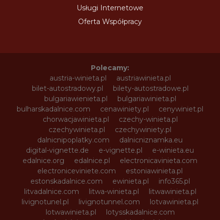
Usługi Internetowe
Oferta Współpracy
Polecamy:
austria-winieta.pl
austriawinieta.pl
bilet-autostradowy.pl
bilety-autostradowe.pl
bulgariawienieta.pl
bulgariawinieta.pl
bulharskadalnice.com
cenawiniety.pl
cenywiniet.pl
chorwacjawinieta.pl
czechy-winieta.pl
czechywinieta.pl
czechywiniety.pl
dalnicnipoplatky.com
dalnicniznamka.eu
digital-vignette.de
e-vignette.pl
e-winieta.eu
edalnice.org
edalnice.pl
electronicavinieta.com
electroniceviniete.com
estoniawinieta.pl
estonskadalnice.com
ewinieta.pl
info365.pl
litvadalnice.com
litwa-winieta.pl
litwawinieta.pl
livignotunel.pl
livignotunnel.com
lotvawinieta.pl
lotwawinieta.pl
lotysskadalnice.com