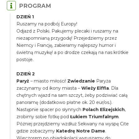
PROGRAM
DZIEŃ 1
Ruszamy na podbój Europy!
Odjazd z Polski. Pakujemy plecaki i ruszamy na
niezapomnianą przygodę! Przejedziemy przez
Niemcy i Francję, zabieramy najlepszy humor i
świetną muzykę! a po drodze czekają na nas krótkie
postoje.
DZIEŃ 2
Paryż
– miasto miłości!
Zwiedzanie
Paryża
zaczynamy od ikony miasta –
Wieży Eiffla
. Dla
chętnych wjazd na sam szczyt, żeby podziwiać całą
panoramę (dodatkowo płatne ok. 20 eur/os.).
Następnie spacer po słynnych
Polach Elizejskich
,
zrobimy sobie fotkę pod
Łukiem Triumfalnym
.
Później przejdziemy wzdłuż Sekwany na wyspę Cite
gdzie zobaczymy
Katedrę Notre Dame
.
Wieczorem po obiadokolacji wyruszamy do