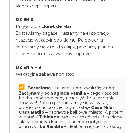
słonecznej Hiszpanii.
DZIEŃ 3
Przyjazd do
Lloret de Mar
.
Zostawiamy bagaże i ruszamy na eksplorację
naszego wakacyjnego domu. Po południu
spotykamy się z resztą ekipy, poznamy plan na
najbliższe dni i... zaczynamy imprezę!
DZIEŃ 4 – 9
Wakacyjna zabawa non stop!
Barcelona
– miasto, które zwali Cię z nóg!
Zaczynamy od
Sagrada Família
– tego kościoła
trzeba zobaczyć, żeby uwierzyć, że to w ogóle
możliwe! Potem przeniesiemy się w czasie,
przejeżdżając po dzielnicy miasta,–
Casa Milà
i
Casa Batlló
– naprawde bajkowe miasto. A potem
w górę! Z
Tibidabo
będziesz mieć całą Barcelonę
jak na dłoni. ️Na koniec, spacer po gotyckiej
dzielnicy i
La Rambla
– idealne miejsce na zakupy.