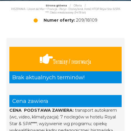
Strona główna
/
Oferta
/
HISZPANIA - Lloret de Mar + Francja - Paryż - Disneyland. Hotel HTOP Royal Star & SPA
****. Obóz młodzieżowy (14-19 lat)
Numer oferty:
209/18109
Terminy / rezerwacja
Brak aktualnych terminów!
Cena zawiera
CENA PODSTAWA ZAWIERA:
transport autokarem
(wc, video, klimatyzacja); 7 noclegów w hotelu Royal
Star & SPA****; wyżywienie wg programu; opiekę
wykwalifikowanej kadry pedagogicznej; hiszpańską