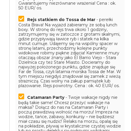
Gwarantujemy niezrównane wrażenia!
Cena : ok.
50 EUR/ os.
Rejs statkiem do Tossa de Mar
- perełki
Costa Brava! Na wyjazd zabieramy ze sobą lunch
boxy. W stronę do rejs trwa około 1 godziny,
zatrzymujemy się w zatoczce z grotami skalnymi,
gdzie przypływają ławice ryb i statek na kilka
minut cumuje. Udajemy się na wspólny spacer w
stronę latarni, przechodzimy kolejne punkty
widokowe robimy piękne zdjęcia! Kamienne mury
otaczają obszar znany jako El Barrio Viejo - Stara
Dzielnica czy też Stare Miasto. Docieramy do
najwyżej położonego punktu, gdzie znajduje się
Far de Tossa, czyli latarnia morska Tossa de Mar. W
tym miejscu niegdyś znajdował się zamek z wieżą
strażniczą. Czas wolny na zakup pamiątek lub
plażowanie. Rejs powrotny.
Cena : ok. 40 EUR/ os.
Catamaran Party
- Twoje wakacje nigdy nie
będą takie same! Chcesz przeżyć wakacje na
maksa? Dołącz do nas na Catamaran Party i
poczuj prawdziwą wolność na morzu! Impreza na
wodzie, tańce, zabawy, konkursy – nie będziesz
miał czasu się nudzić! Relaks na morzu, opalaj się
na pokładzie, pływaj w krystalicznie czystej wodzie
lub po prostu delektuj się pięknymi widokami.