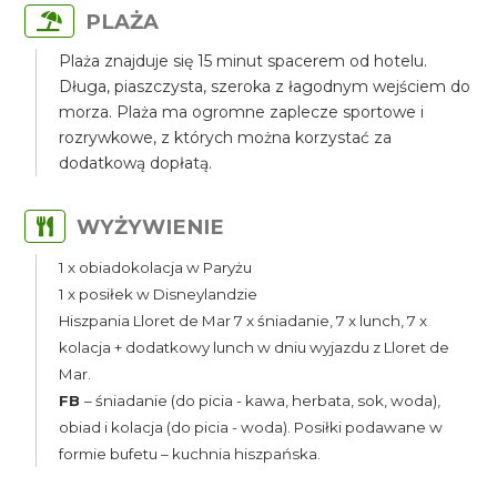
PLAŻA
Plaża znajduje się 15 minut spacerem od hotelu.
Długa, piaszczysta, szeroka z łagodnym wejściem do
morza. Plaża ma ogromne zaplecze sportowe i
rozrywkowe, z których można korzystać za
dodatkową dopłatą.
WYŻYWIENIE
1 x obiadokolacja w Paryżu
1 x posiłek w Disneylandzie
Hiszpania Lloret de Mar 7 x śniadanie, 7 x lunch, 7 x
kolacja + dodatkowy lunch w dniu wyjazdu z Lloret de
Mar.
FB
– śniadanie (do picia - kawa, herbata, sok, woda),
obiad i kolacja (do picia - woda). Posiłki podawane w
formie bufetu – kuchnia hiszpańska.