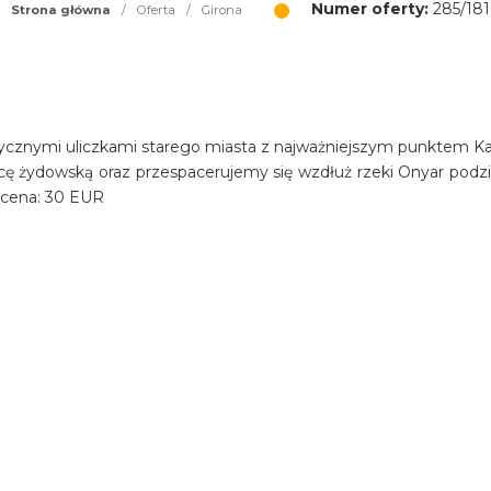
Numer oferty:
285/181
Strona główna
/
Oferta
/
Girona
ycznymi uliczkami starego miasta z najważniejszym punktem Ka
cę żydowską oraz przespacerujemy się wzdłuż rzeki Onyar podzi
 cena: 30 EUR