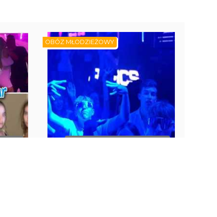
OBÓZ MŁODZIEŻOWY
MINÓW
BRAK DOSTĘPNYCH TERMINÓW
ut Zone
Lloret de Mar - obóz Party Zone -
i 13-18
wylot z Warszawy Don Juan
Resort****, 8 dni 16-19 lat
Lloret De Mar