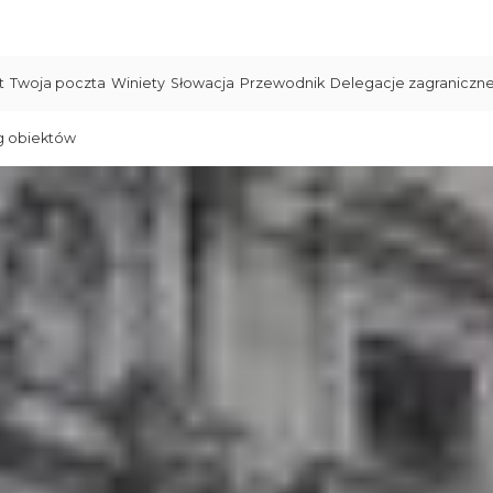
t
Twoja poczta
Winiety
Słowacja
Przewodnik
Delegacje zagraniczn
g obiektów