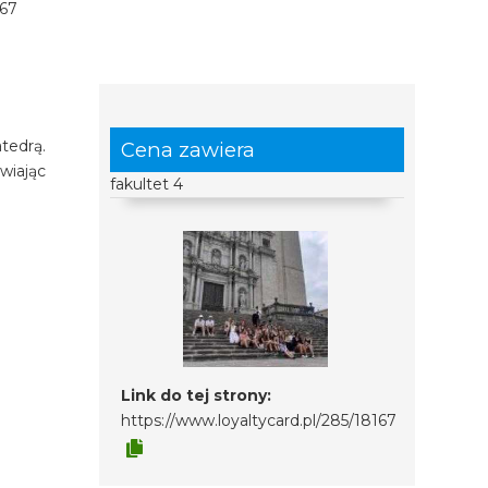
67
tedrą.
Cena zawiera
wiając
fakultet 4
Link do tej strony:
https://www.loyaltycard.pl/285/18167