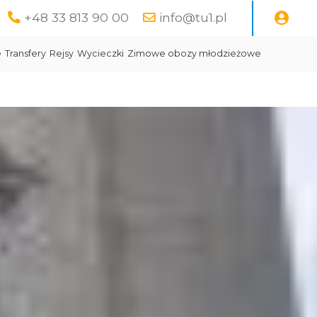
+48 33 813 90 00
info@tu1.pl
e
Transfery
Rejsy
Wycieczki
Zimowe obozy młodzieżowe