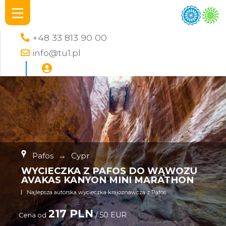
+48 33 813 90 00
info@tu1.pl
Pafos
→
Cypr
WYCIECZKA Z PAFOS DO WĄWOZU
AVAKAS KANYON MINI MARATHON
Najlepsza autorska wycieczka krajoznawcza z Pafos
217 PLN
/ 50 EUR
Cena od