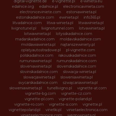
digital-vignette.de
e-vignette.pl
e-winieta.eu
edalnice.org
edalnice.pl
electronicavinieta.com
electroniceviniete.com
estoniawinieta.pl
estonskadalnice.com
ewinieta.pl
info365.pl
litvadalnice.com
litwa-winieta.pl
litwawinieta.pl
livignotunel.pl
livignotunnel.com
lotvawinieta.pl
lotwawinieta.pl
lotysskadalnice.com
madarskadalnice.com
moldavskadalnice.com
moldawiawinieta.pl
najtanszewiniety.pl
oplatyautostradowe.pl
pl-vignette.com
polskadalnice.com
rakouskadalnice.com
rumuniawinieta.pl
rumunskadalnice.com
sloveniawinieta.pl
slovenskadalnice.com
slovinskadalnice.com
slowacja-winieta.pl
slowacjawinieta.pl
sloweniawinieta.pl
svycarskadalnice.com
szwajcariawinieta.pl
słoweniawinieta.pl
tunellivigno.pl
vignette-at.com
vignette-bg.com
vignette-cz.com
vignette-pl.com
vignette-poland.pl
vignette-ro.com
vignette-si.com
vignette.pl
vignettepoland.pl
vinetki.pl
vinietaelectronica.com
vinieteelectronice.com
wegrywinieta.pl