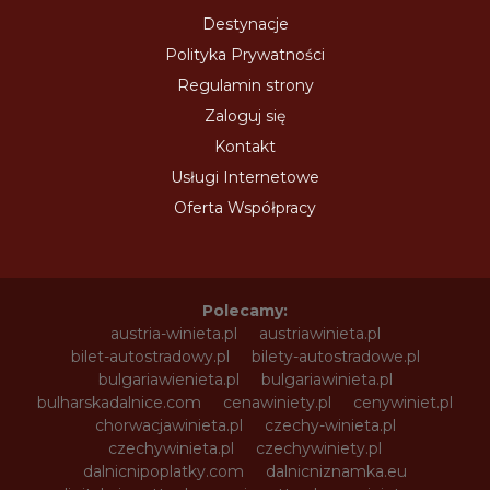
Destynacje
Polityka Prywatności
Regulamin strony
Zaloguj się
Kontakt
Usługi Internetowe
Oferta Współpracy
Polecamy:
austria-winieta.pl
austriawinieta.pl
bilet-autostradowy.pl
bilety-autostradowe.pl
bulgariawienieta.pl
bulgariawinieta.pl
bulharskadalnice.com
cenawiniety.pl
cenywiniet.pl
chorwacjawinieta.pl
czechy-winieta.pl
czechywinieta.pl
czechywiniety.pl
dalnicnipoplatky.com
dalnicniznamka.eu