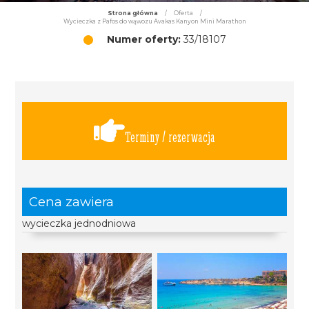
Strona główna
/
Oferta
/
Wycieczka z Pafos do wąwozu Avakas Kanyon Mini Marathon
Numer oferty:
33/18107
Terminy / rezerwacja
Cena zawiera
wycieczka jednodniowa