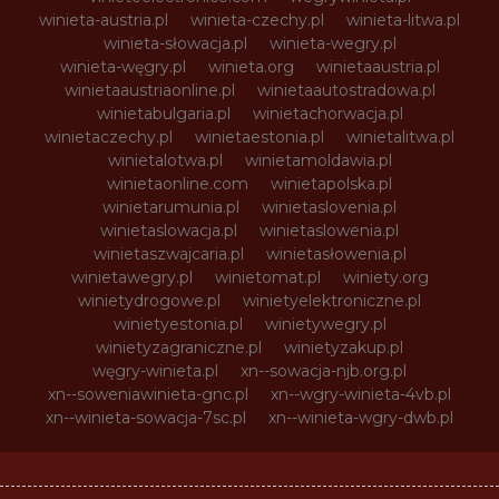
winieta-austria.pl
winieta-czechy.pl
winieta-litwa.pl
winieta-słowacja.pl
winieta-wegry.pl
winieta-węgry.pl
winieta.org
winietaaustria.pl
winietaaustriaonline.pl
winietaautostradowa.pl
winietabulgaria.pl
winietachorwacja.pl
winietaczechy.pl
winietaestonia.pl
winietalitwa.pl
winietalotwa.pl
winietamoldawia.pl
winietaonline.com
winietapolska.pl
winietarumunia.pl
winietaslovenia.pl
winietaslowacja.pl
winietaslowenia.pl
winietaszwajcaria.pl
winietasłowenia.pl
winietawegry.pl
winietomat.pl
winiety.org
winietydrogowe.pl
winietyelektroniczne.pl
winietyestonia.pl
winietywegry.pl
winietyzagraniczne.pl
winietyzakup.pl
węgry-winieta.pl
xn--sowacja-njb.org.pl
xn--soweniawinieta-gnc.pl
xn--wgry-winieta-4vb.pl
xn--winieta-sowacja-7sc.pl
xn--winieta-wgry-dwb.pl