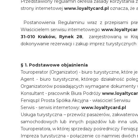
Przedstawiony regulamin określa zasady korzystania 
strony internetowej
www.loyaltycard.pl
oznacza, że a
Postanowienia Regulaminu wraz z przepisami prawa
Właścicielem serwisu internetowego
www.loyaltycar
31-010 Kraków, Rynek 28
, zarejestrowaną w K
dokonywanie rezerwacji i zakup imprez turystycznych 
§ 1. Podstawowe objaśnienia
Touroperator (Organizator) - biuro turystyczne, które
Agent - biuro turystyczne, którego działalność po
Organizatorów posiadających wymagane dokumenty w kr
Konsultant - pracownik Biura Podróży
www.loyaltycar
Feniqs.pl Prosta Spółka Akcyjna - właściciel Serwisu
Serwis - serwis internetowy:
www.loyaltycard.pl
Usługa turystyczna – przewóz pasażerów, zakwaterow
samochodowych lub innych pojazdów lub inna usług
Touroperatora, w której sprzedaży pośredniczy Feniqs.
Impreza turystyczna – połączenie co najmniej dwóch r