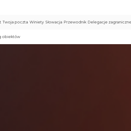
t
Twoja poczta
Winiety
Słowacja
Przewodnik
Delegacje zagraniczn
g obiektów