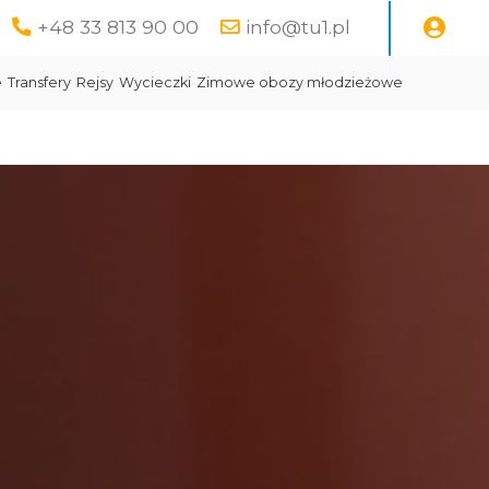
+48 33 813 90 00
info@tu1.pl
e
Transfery
Rejsy
Wycieczki
Zimowe obozy młodzieżowe