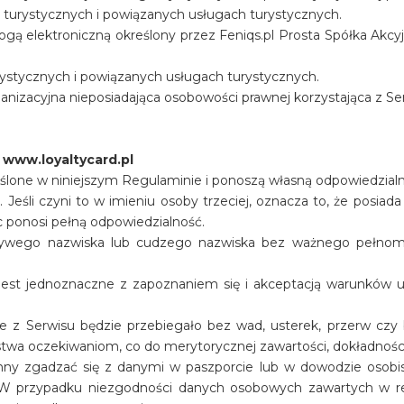
ach turystycznych i powiązanych usługach turystycznych.
gą elektroniczną określony przez Feniqs.pl Prosta Spółka Akcyjn
urystycznych i powiązanych usługach turystycznych.
anizacyjna nieposiadająca osobowości prawnej korzystająca z Se
www.loyaltycard.pl
ślone w niniejszym Regulaminie i ponoszą własną odpowiedzialno
 Jeśli czyni to w imieniu osoby trzeciej, oznacza to, że posia
 ponosi pełną odpowiedzialność.
zywego nazwiska lub cudzego nazwiska bez ważnego pełnomoc
 jest jednoznaczne z zapoznaniem się i akceptacją warunków uc
tanie z Serwisu będzie przebiegało bez wad, usterek, przerw c
stwa oczekiwaniom, co do merytorycznej zawartości, dokładności
nny zgadzać się z danymi w paszporcie lub w dowodzie osobis
. W przypadku niezgodności danych osobowych zawartych w r