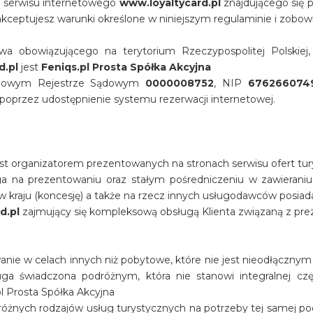
z serwisu internetowego
www.loyaltycard.pl
znajdującego się
kceptujesz warunki określone w niniejszym regulaminie i zobowi
 obowiązującego na terytorium Rzeczypospolitej Polskiej, 
d.pl
jest
Feniqs.pl Prosta Spółka Akcyjna
rajowym Rejestrze Sądowym
0000008752
, NIP
676266074
poprzez udostępnienie systemu rezerwacji internetowej.
 jest organizatorem prezentowanych na stronach serwisu ofert tu
lega na prezentowaniu oraz stałym pośredniczeniu w zawieran
aju (koncesję) a także na rzecz innych usługodawców posiadaj
d.pl
zajmujący się kompleksową obsługą Klienta związaną z pre
anie w celach innych niż pobytowe, które nie jest nieodłąc
a świadczona podróżnym, która nie stanowi integralnej cz
pl Prosta Spółka Akcyjna
óżnych rodzajów usług turystycznych na potrzeby tej samej pod