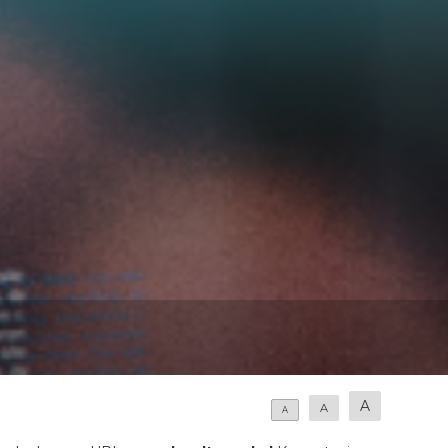
A
A
A