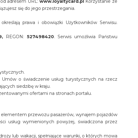
 pod adresem URL:
www.loyaltycard.pl
Korzystanie ze
ązujesz się do jego przestrzegania.
określają prawa i obowiązki Użytkowników Serwisu.
9,
REGON:
527498420
. Serwis umożliwia Państwu
rystycznych.
iu Umów o świadczenie usług turystycznych na rzecz
ących siedzibę w kraju.
zentowanymi ofertami na stronach portalu.
znym elementem przewozu pasażerów, wynajem pojazdów
ęści usług wymienionych powyżej, świadczona przez
roży lub wakacji, spełniające warunki, o których mowa