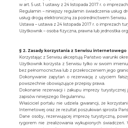
w art. 5 ust. 1 ustawy z 24 listopada 2017 r. o imprez
Regulamin – niniejszy regulamin świadczenia usług dro
usług drogą elektroniczną za pośrednictwem Serwisu.
Ustawa – ustawa z 24 listopada 2017 r. o imprezach t
Użytkownik – osoba fizyczna, prawna lub jednostka org
§ 2. Zasady korzystania z Serwisu internetowego
Korzystając z Serwisu akceptują Państwo warunki okre
Użytkownik korzysta z Serwisu tylko w swoim imieniu.
bez pełnomocnictwa lub z przekroczeniem jego granic
Dokonywanie zapytań o rezerwację z użyciem fałs
powszechnie obowiązujące przepisy prawa.
Dokonanie rezerwacji i zakupu imprezy turystycznej
zapisów niniejszego Regulaminu.
Właściciel portalu nie udziela gwarancji, że korzys
Internetowej oraz że rezultat poszukiwań sprosta Pań
Dane osoby, rezerwującej imprezę turystyczną, powi
rygorem nie zrealizowania wykupionych świadczeń