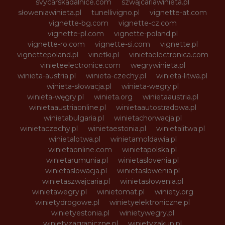
svycarskadalnice.com
szwajcariawinieta.pl
słoweniawinieta.pl
tunellivigno.pl
vignette-at.com
vignette-bg.com
vignette-cz.com
vignette-pl.com
vignette-poland.pl
vignette-ro.com
vignette-si.com
vignette.pl
vignettepoland.pl
vinetki.pl
vinietaelectronica.com
vinieteelectronice.com
wegrywinieta.pl
winieta-austria.pl
winieta-czechy.pl
winieta-litwa.pl
winieta-słowacja.pl
winieta-wegry.pl
winieta-węgry.pl
winieta.org
winietaaustria.pl
winietaaustriaonline.pl
winietaautostradowa.pl
winietabulgaria.pl
winietachorwacja.pl
winietaczechy.pl
winietaestonia.pl
winietalitwa.pl
winietalotwa.pl
winietamoldawia.pl
winietaonline.com
winietapolska.pl
winietarumunia.pl
winietaslovenia.pl
winietaslowacja.pl
winietaslowenia.pl
winietaszwajcaria.pl
winietasłowenia.pl
winietawegry.pl
winietomat.pl
winiety.org
winietydrogowe.pl
winietyelektroniczne.pl
winietyestonia.pl
winietywegry.pl
winietyzagraniczne.pl
winietyzakup.pl