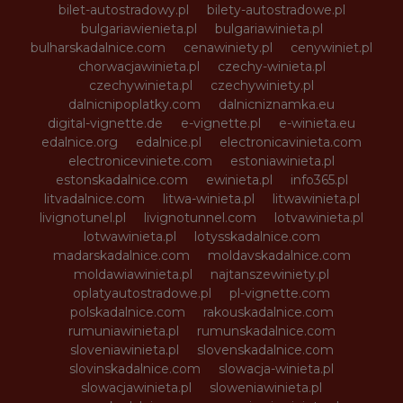
bilet-autostradowy.pl
bilety-autostradowe.pl
bulgariawienieta.pl
bulgariawinieta.pl
bulharskadalnice.com
cenawiniety.pl
cenywiniet.pl
chorwacjawinieta.pl
czechy-winieta.pl
czechywinieta.pl
czechywiniety.pl
dalnicnipoplatky.com
dalnicniznamka.eu
digital-vignette.de
e-vignette.pl
e-winieta.eu
edalnice.org
edalnice.pl
electronicavinieta.com
electroniceviniete.com
estoniawinieta.pl
estonskadalnice.com
ewinieta.pl
info365.pl
litvadalnice.com
litwa-winieta.pl
litwawinieta.pl
livignotunel.pl
livignotunnel.com
lotvawinieta.pl
lotwawinieta.pl
lotysskadalnice.com
madarskadalnice.com
moldavskadalnice.com
moldawiawinieta.pl
najtanszewiniety.pl
oplatyautostradowe.pl
pl-vignette.com
polskadalnice.com
rakouskadalnice.com
rumuniawinieta.pl
rumunskadalnice.com
sloveniawinieta.pl
slovenskadalnice.com
slovinskadalnice.com
slowacja-winieta.pl
slowacjawinieta.pl
sloweniawinieta.pl