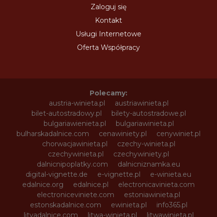
Zaloguj się
Kontakt
Usługi Internetowe
Oferta Współpracy
Polecamy:
austria-winieta.pl
austriawinieta.pl
bilet-autostradowy.pl
bilety-autostradowe.pl
bulgariawienieta.pl
bulgariawinieta.pl
bulharskadalnice.com
cenawiniety.pl
cenywiniet.pl
chorwacjawinieta.pl
czechy-winieta.pl
czechywinieta.pl
czechywiniety.pl
dalnicnipoplatky.com
dalnicniznamka.eu
digital-vignette.de
e-vignette.pl
e-winieta.eu
edalnice.org
edalnice.pl
electronicavinieta.com
electroniceviniete.com
estoniawinieta.pl
estonskadalnice.com
ewinieta.pl
info365.pl
litvadalnice.com
litwa-winieta.pl
litwawinieta.pl