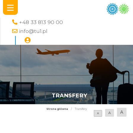
+48 33 813 90 00
info@tu1.pl
TRANSFERY
Strona główna
/
Transfery
A
A
A