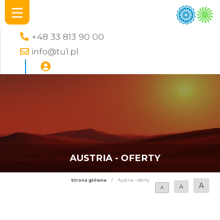
+48 33 813 90 00
info@tu1.pl
AUSTRIA - OFERTY
Strona główna
/
Austria - oferty
A
A
A