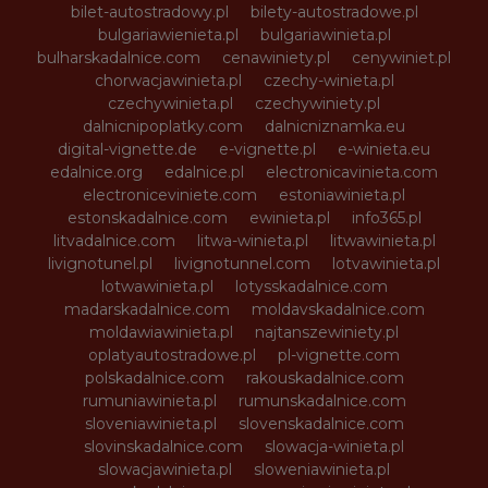
bilet-autostradowy.pl
bilety-autostradowe.pl
bulgariawienieta.pl
bulgariawinieta.pl
bulharskadalnice.com
cenawiniety.pl
cenywiniet.pl
chorwacjawinieta.pl
czechy-winieta.pl
czechywinieta.pl
czechywiniety.pl
dalnicnipoplatky.com
dalnicniznamka.eu
digital-vignette.de
e-vignette.pl
e-winieta.eu
edalnice.org
edalnice.pl
electronicavinieta.com
electroniceviniete.com
estoniawinieta.pl
estonskadalnice.com
ewinieta.pl
info365.pl
litvadalnice.com
litwa-winieta.pl
litwawinieta.pl
livignotunel.pl
livignotunnel.com
lotvawinieta.pl
lotwawinieta.pl
lotysskadalnice.com
madarskadalnice.com
moldavskadalnice.com
moldawiawinieta.pl
najtanszewiniety.pl
oplatyautostradowe.pl
pl-vignette.com
polskadalnice.com
rakouskadalnice.com
rumuniawinieta.pl
rumunskadalnice.com
sloveniawinieta.pl
slovenskadalnice.com
slovinskadalnice.com
slowacja-winieta.pl
slowacjawinieta.pl
sloweniawinieta.pl