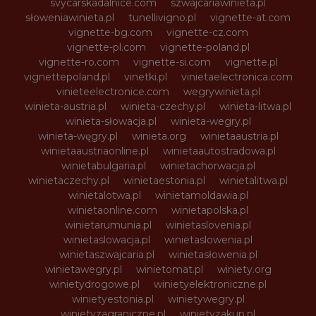
svycarskadalnice.com
szwajcariawinieta.pl
słoweniawinieta.pl
tunellivigno.pl
vignette-at.com
vignette-bg.com
vignette-cz.com
vignette-pl.com
vignette-poland.pl
vignette-ro.com
vignette-si.com
vignette.pl
vignettepoland.pl
vinetki.pl
vinietaelectronica.com
vinieteelectronice.com
wegrywinieta.pl
winieta-austria.pl
winieta-czechy.pl
winieta-litwa.pl
winieta-słowacja.pl
winieta-wegry.pl
winieta-węgry.pl
winieta.org
winietaaustria.pl
winietaaustriaonline.pl
winietaautostradowa.pl
winietabulgaria.pl
winietachorwacja.pl
winietaczechy.pl
winietaestonia.pl
winietalitwa.pl
winietalotwa.pl
winietamoldawia.pl
winietaonline.com
winietapolska.pl
winietarumunia.pl
winietaslovenia.pl
winietaslowacja.pl
winietaslowenia.pl
winietaszwajcaria.pl
winietasłowenia.pl
winietawegry.pl
winietomat.pl
winiety.org
winietydrogowe.pl
winietyelektroniczne.pl
winietyestonia.pl
winietywegry.pl
winietyzagraniczne.pl
winietyzakup.pl