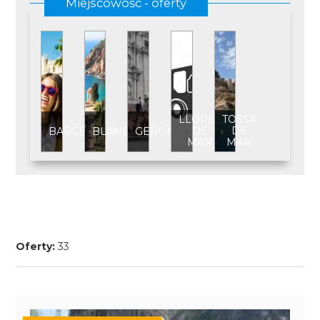
Miejscowość - oferty
LLORET
TOSSA
DE
DE
BARCELONA
BLANES
GERONA
MAR
MAR
Oferty:
33