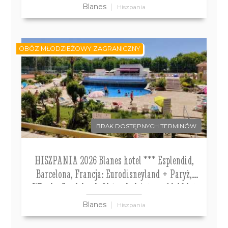
Blanes
Hiszpania
OBÓZ MŁODZIEŻOWY ZAGRANICZNY
BRAK DOSTĘPNYCH TERMINÓW
HISZPANIA 2026 Blanes hotel *** Esplendid,
Barcelona, Francja: Eurodisneyland + Paryż,
Włochy Gardaland. Obóz młodzieżowy 14-19 lat
Blanes
Hiszpania