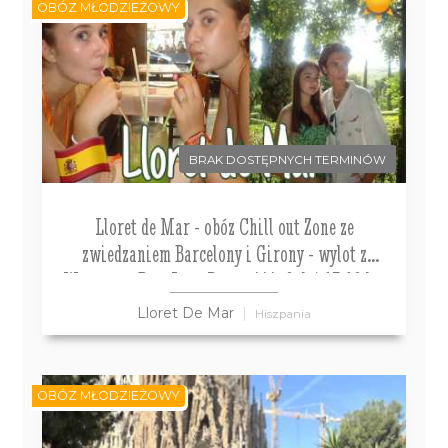
OBÓZ MŁODZIEŻOWY
BRAK DOSTĘPNYCH TERMINÓW
Lloret de Mar - obóz Chill out Zone ze
zwiedzaniem Barcelony i Girony - wylot z
Warszawy Don Juan Resort***, 8 dni 13-18 lat
Lloret De Mar
Hiszpania
OBÓZ MŁODZIEŻOWY