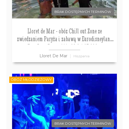
BRAK DOSTĘPNYCH TERMINÓW
Lloret de Mar - obóz Chill out Zone ze
zwiedzaniem Paryża i zabawą w Eurodisneyland
Don Juan Resort*** , 12 dni 13-19 lat
Lloret De Mar
Hiszpania
OBÓZ MŁODZIEŻOWY
BRAK DOSTĘPNYCH TERMINÓW