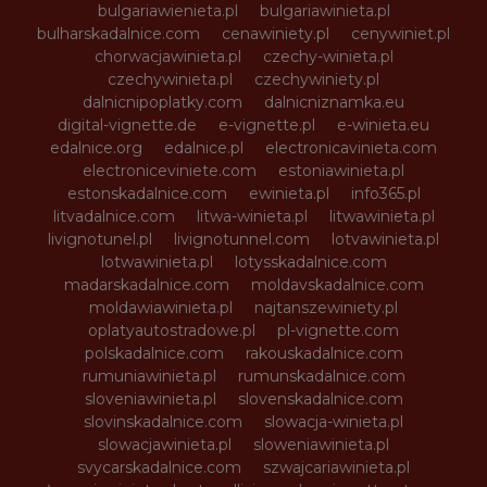
bulgariawienieta.pl
bulgariawinieta.pl
bulharskadalnice.com
cenawiniety.pl
cenywiniet.pl
chorwacjawinieta.pl
czechy-winieta.pl
czechywinieta.pl
czechywiniety.pl
dalnicnipoplatky.com
dalnicniznamka.eu
digital-vignette.de
e-vignette.pl
e-winieta.eu
edalnice.org
edalnice.pl
electronicavinieta.com
electroniceviniete.com
estoniawinieta.pl
estonskadalnice.com
ewinieta.pl
info365.pl
litvadalnice.com
litwa-winieta.pl
litwawinieta.pl
livignotunel.pl
livignotunnel.com
lotvawinieta.pl
lotwawinieta.pl
lotysskadalnice.com
madarskadalnice.com
moldavskadalnice.com
moldawiawinieta.pl
najtanszewiniety.pl
oplatyautostradowe.pl
pl-vignette.com
polskadalnice.com
rakouskadalnice.com
rumuniawinieta.pl
rumunskadalnice.com
sloveniawinieta.pl
slovenskadalnice.com
slovinskadalnice.com
slowacja-winieta.pl
slowacjawinieta.pl
sloweniawinieta.pl
svycarskadalnice.com
szwajcariawinieta.pl