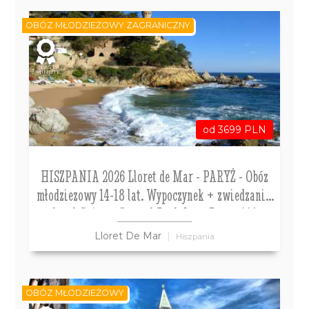
OBÓZ MŁODZIEŻOWY ZAGRANICZNY
LAST
MINUTE
od 3699 PLN
HISZPANIA 2026 Lloret de Mar - PARYŻ - Obóz
młodziezowy 14-18 lat. Wypoczynek + zwiedzanie.
hotel Guitart Central Park Aqua Resort***
Lloret De Mar
Hiszpania
OBÓZ MŁODZIEŻOWY