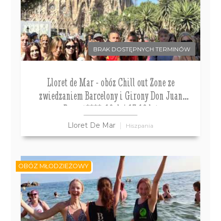
BRAK DOSTĘPNYCH TERMINÓW
Lloret de Mar - obóz Chill out Zone ze
zwiedzaniem Barcelony i Girony Don Juan
Resort****, 10 dni 13-18 lat
Lloret De Mar
Hiszpania
OBÓZ MŁODZIEŻOWY