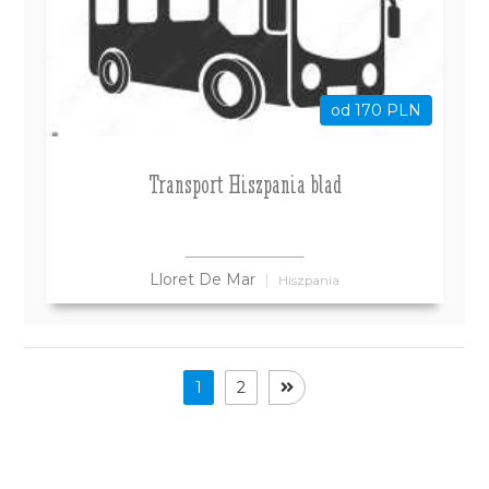
od 170 PLN
Transport Hiszpania blad
Lloret De Mar
Hiszpania
1
2