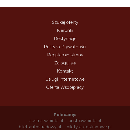
Szukaj oferty
Kierunki
Destynacje
Polityka Prywatności
Regulamin strony
Zaloguj się
Kontakt
Usługi Internetowe
Oferta Współpracy
Polecamy:
austria-winieta.pl
austriawinieta.pl
bilet-autostradowy.pl
bilety-autostradowe.pl