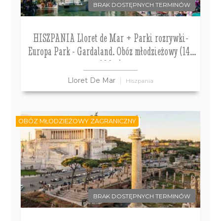
BRAK DOSTĘPNYCH TERMINÓW
HISZPANIA Lloret de Mar + Parki rozrywki-
Europa Park - Gardaland. Obóz młodzieżowy (14-
18 lat)
Lloret De Mar
Hiszpania
OBÓZ MŁODZIEŻOWY ZAGRANICZNY
BRAK DOSTĘPNYCH TERMINÓW