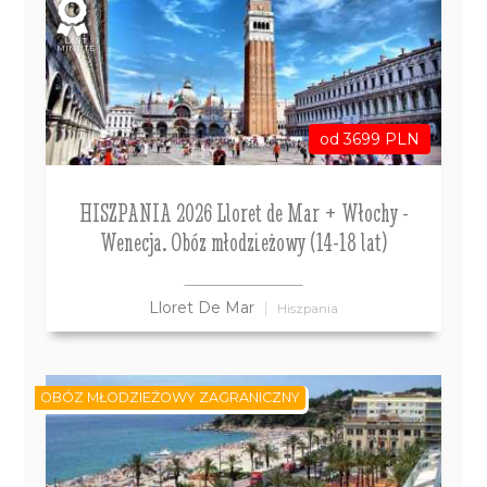
LAST
MINUTE
od 3699 PLN
HISZPANIA 2026 Lloret de Mar + Włochy -
Wenecja. Obóz młodzieżowy (14-18 lat)
Lloret De Mar
Hiszpania
OBÓZ MŁODZIEŻOWY ZAGRANICZNY