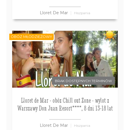
Lloret De Mar
Hiszpania
OBÓZ MŁODZIEŻOWY
BRAK DOSTĘPNYCH TERMINÓW
Lloret de Mar - obóz Chill out Zone - wylot z
Warszawy Don Juan Resort****, 8 dni 13-18 lat
Lloret De Mar
Hiszpania