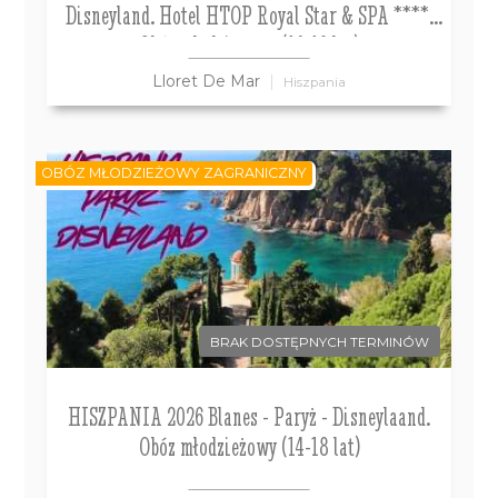
Disneyland. Hotel HTOP Royal Star & SPA ****.
Obóz młodzieżowy (14-19 lat)
Lloret De Mar
Hiszpania
OBÓZ MŁODZIEŻOWY ZAGRANICZNY
BRAK DOSTĘPNYCH TERMINÓW
HISZPANIA 2026 Blanes - Paryż - Disneylaand.
Obóz młodzieżowy (14-18 lat)