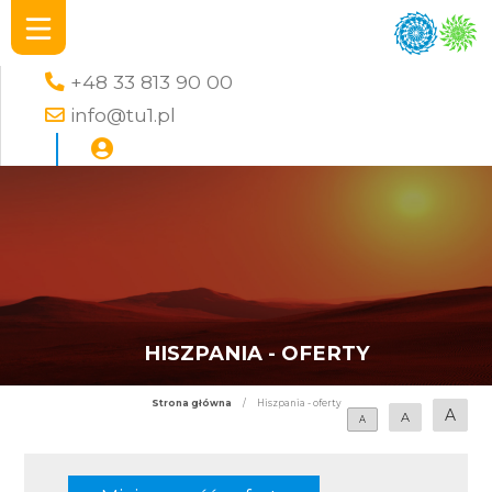
+48 33 813 90 00
info@tu1.pl
HISZPANIA - OFERTY
Strona główna
/
Hiszpania - oferty
A
A
A