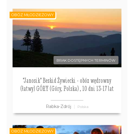
OBÓZ MŁODZIEŻOWY
BRAK DOSTĘPNYCH TERMINÓW
"Janosik" Beskid Żywiecki - obóz wędrowny
(łatwy) GÓRY (Góry, Polska) , 10 dni 13-17 lat
Rabka-Zdrój
Polska
OBÓZ MŁODZIEŻOWY