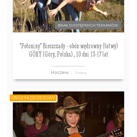
BRAK DOSTĘPNYCH TERMINÓW
"Połoniny" Bieszczady - obóz wędrowny (łatwy)
GÓRY (Góry, Polska) , 10 dni 13-17 lat
Hoczew
Polska
OBÓZ MŁODZIEŻOWY