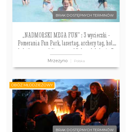
BRAK DOSTĘPNYCH TERMINÓW
„NADMORSKI MEGA FUN” : 3 wycieczki -
Pomerania Fun Park, lasertag, archery tag, holi
dodatkowo: park linowy, paddleboard, kolonia 7-
10 obóz 11-14 lat
Mrzeżyno
Polska
OBÓZ MŁODZIEŻOWY
BRAK DOSTĘPNYCH TERMINÓW