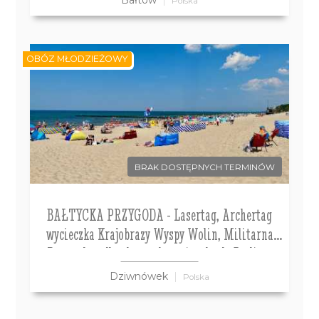
Polska
OBÓZ MŁODZIEŻOWY
BRAK DOSTĘPNYCH TERMINÓW
BAŁTYCKA PRZYGODA - Lasertag, Archertag
wycieczka Krajobrazy Wyspy Wolin, Militarna
Przygoda a dla chętnych wycieczka do Berlina.
Kolonie 7-13 lat, Obóz 14-18 lat
Dziwnówek
Polska