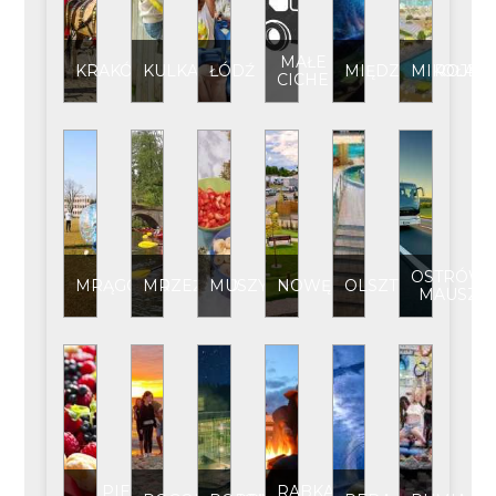
MAŁE
KRAKÓW
KULKA
ŁÓDŹ
MIĘDZYZDROJE
MIKOŁAJK
CICHE
OSTRÓW
MRĄGOWO
MRZEŻYNO
MUSZYNA
NOWĘCIN
OLSZTYN
MAUSZ
PIECKI
RABKA-