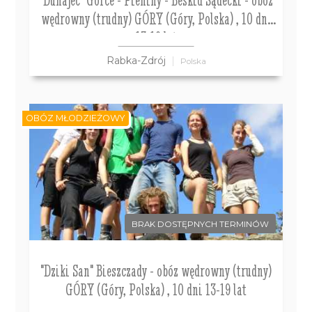
wędrowny (trudny) GÓRY (Góry, Polska) , 10 dni
13-19 lat
Rabka-Zdrój
Polska
OBÓZ MŁODZIEŻOWY
BRAK DOSTĘPNYCH TERMINÓW
"Dziki San" Bieszczady - obóz wędrowny (trudny)
GÓRY (Góry, Polska) , 10 dni 13-19 lat