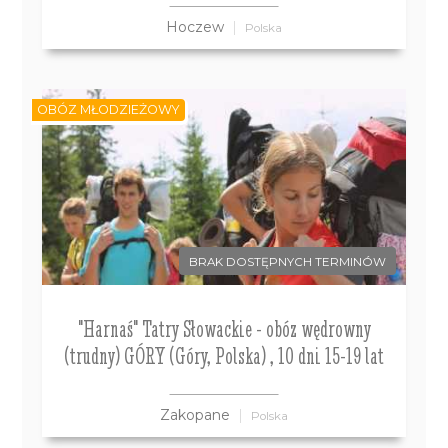
Hoczew
Polska
OBÓZ MŁODZIEŻOWY
BRAK DOSTĘPNYCH TERMINÓW
"Harnaś" Tatry Słowackie - obóz wędrowny
(trudny) GÓRY (Góry, Polska) , 10 dni 15-19 lat
Zakopane
Polska