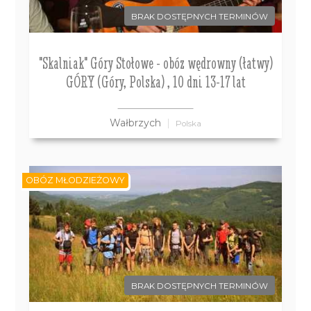
BRAK DOSTĘPNYCH TERMINÓW
"Skalniak" Góry Stołowe - obóz wędrowny (łatwy)
GÓRY (Góry, Polska) , 10 dni 13-17 lat
Wałbrzych
Polska
OBÓZ MŁODZIEŻOWY
BRAK DOSTĘPNYCH TERMINÓW