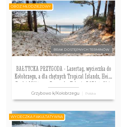
OBÓZ MŁODZIEŻOWY
BRAK DOSTĘPNYCH TERMINÓW
BAŁTYCKA PRZYGODA - Lasertag, wycieczka do
Kołobrzegu, a dla chętnych Tropical Islands, Heide
Park i Militarna Przygoda. Kolonie 7-13 lat, Obóz
14-18 lat
Grzybowo k/Kołobrzegu
Polska
WYCIECZKA FAKULTATYWNA