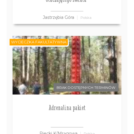
Jastrzębia Góra
Polska
WYCIECZKA FAKULTATYWNA
BRAK DOSTĘPNYCH TERMINÓW
Adrenalina pakiet
Piecki K/Mrągowa
Polska