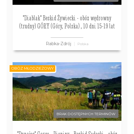
"Diablak" Beskid Żywiecki - obóz wędrowny
(trudny) GÓRY (Góry, Polska) , 10 dni 15-19 lat
Rabka-Zdrój
Polska
OBÓZ MŁODZIEŻOWY
BRAK DOSTĘPNYCH TERMINÓW
"Dunajec" Gorce - Pieniny - Beskid Sądecki - obóz