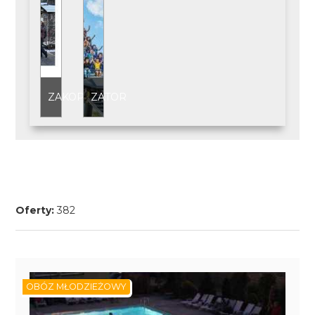
ZAKOPANE
ZATOR
Oferty:
382
OBÓZ MŁODZIEŻOWY