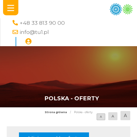
+48 33 813 90 00
info@tu1.pl
POLSKA - OFERTY
Strona główna
/
Polska - oferty
A
A
A