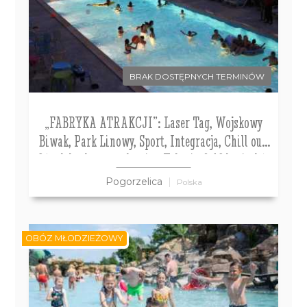
BRAK DOSTĘPNYCH TERMINÓW
„FABRYKA ATRAKCJI”: Laser Tag, Wojskowy
Biwak, Park Linowy, Sport, Integracja, Chill out.
Ośrodek z basenem letnim. Kolonia 8-12 lat i obóz
13-16 lat
Pogorzelica
Polska
OBÓZ MŁODZIEŻOWY