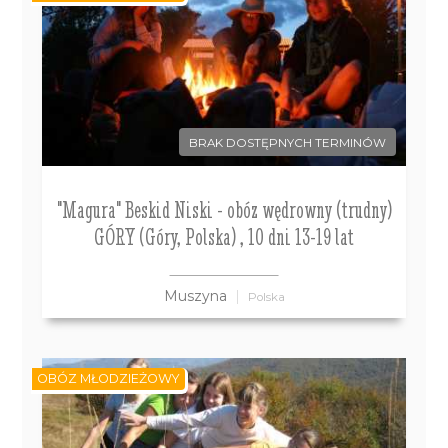
BRAK DOSTĘPNYCH TERMINÓW
"Magura" Beskid Niski - obóz wędrowny (trudny)
GÓRY (Góry, Polska) , 10 dni 13-19 lat
Muszyna
Polska
OBÓZ MŁODZIEŻOWY