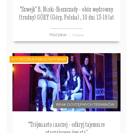
"Szwejk" B. Niski-Bieszczady - obóz wędrowny
(trudny) GÓRY (Góry, Polska) , 10 dni 13-19 lat
Hoczew
Polska
WYCIECZKA FAKULTATYWNA
BRAK DOSTĘPNYCH TERMINÓW
"Trójmiasto inaczej - odkryj tajemnice
otaczającego świata”