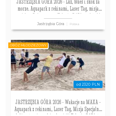
JASTRZĘBIA GÓRA 2026 - Luz, blues i skok za
morze. Aquapark z rekinami, Laser Tag, misja
specjalna. Rejs promem. Kolonia 7-13 lat, obóz 14-
18 lat.
Jastrzębia Góra
Polska
OBÓZ MŁODZIEŻOWY
od 2320 PLN
JASTRZĘBIA GÓRA 2026 - Wakacje na MAXA -
Aquapark z rekinami, Laser Tag, Misja Specjalna,
labirynt z niespodziankami !!! Kolonia 7-13 lat,