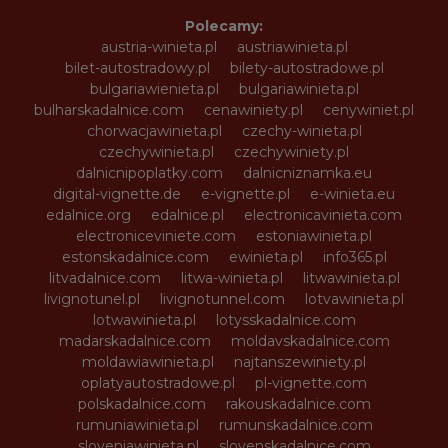
Polecamy:
austria-winieta.pl
austriawinieta.pl
bilet-autostradowy.pl
bilety-autostradowe.pl
bulgariawienieta.pl
bulgariawinieta.pl
bulharskadalnice.com
cenawiniety.pl
cenywiniet.pl
chorwacjawinieta.pl
czechy-winieta.pl
czechywinieta.pl
czechywiniety.pl
dalnicnipoplatky.com
dalnicniznamka.eu
digital-vignette.de
e-vignette.pl
e-winieta.eu
edalnice.org
edalnice.pl
electronicavinieta.com
electroniceviniete.com
estoniawinieta.pl
estonskadalnice.com
ewinieta.pl
info365.pl
litvadalnice.com
litwa-winieta.pl
litwawinieta.pl
livignotunel.pl
livignotunnel.com
lotvawinieta.pl
lotwawinieta.pl
lotysskadalnice.com
madarskadalnice.com
moldavskadalnice.com
moldawiawinieta.pl
najtanszewiniety.pl
oplatyautostradowe.pl
pl-vignette.com
polskadalnice.com
rakouskadalnice.com
rumuniawinieta.pl
rumunskadalnice.com
sloveniawinieta.pl
slovenskadalnice.com