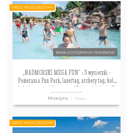
OBÓZ MŁODZIEŻOWY
BRAK DOSTĘPNYCH TERMINÓW
„NADMORSKI MEGA FUN” : 3 wycieczki -
Pomerania Fun Park, lasertag, archery tag, holi
dodatkowo: park linowy, paddleboard, kolonia 7-
10 obóz 11-14 lat
Mrzeżyno
Polska
OBÓZ MŁODZIEŻOWY