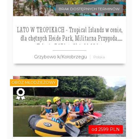
BRAK DOSTĘPNYCH TERMINÓW
LATO W TROPIKACH - Tropical Islands w cenie,
dla chętnych Heide Park, Militarna Przygoda.
Kolonie 7-13 lat, Obóz 14-18 lat
Grzybowo k/Kołobrzegu
Polska
OBÓZ MŁODZIEŻOWY
LAST
MINUTE
od 2599 PLN