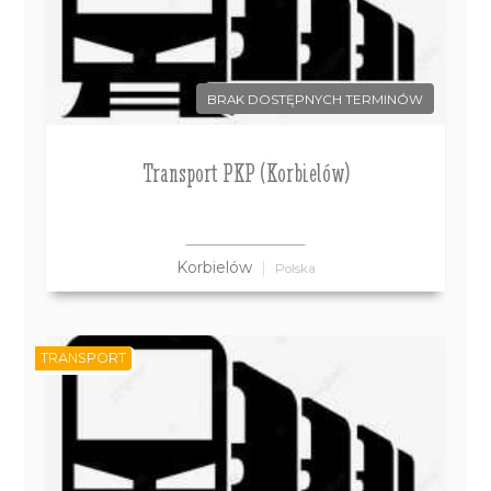
BRAK DOSTĘPNYCH TERMINÓW
Transport PKP (Korbielów)
Korbielów
Polska
TRANSPORT