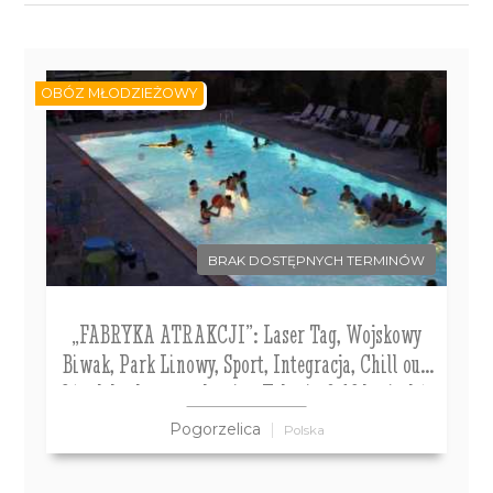
OBÓZ MŁODZIEŻOWY
BRAK DOSTĘPNYCH TERMINÓW
„FABRYKA ATRAKCJI”: Laser Tag, Wojskowy
Biwak, Park Linowy, Sport, Integracja, Chill out.
Ośrodek z basenem letnim. Kolonia 8-12 lat i obóz
13-16 lat
Pogorzelica
Polska