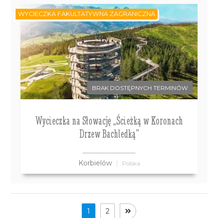
WYCIECZKA FAKULTATYWNA ZAGRANICZNA
BRAK DOSTĘPNYCH TERMINÓW
Wycieczka na Słowację „Ścieżką w Koronach
Drzew Bachledką”
Korbielów
Polska
1
2