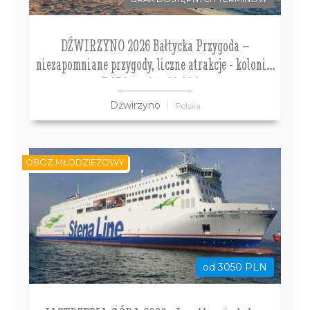
DŹWIRZYNO 2026 Bałtycka Przygoda –
niezapomniane przygody, liczne atrakcje - kolonie:
7-13 lat; obóz 14-18 lat
Dźwirzyno
Polska
OBÓZ MŁODZIEŻOWY
od 3050 PLN