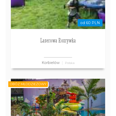
od 60 PLN
Laserowa Rozrywka
Korbielów
Polska
OBÓZ MŁODZIEŻOWY