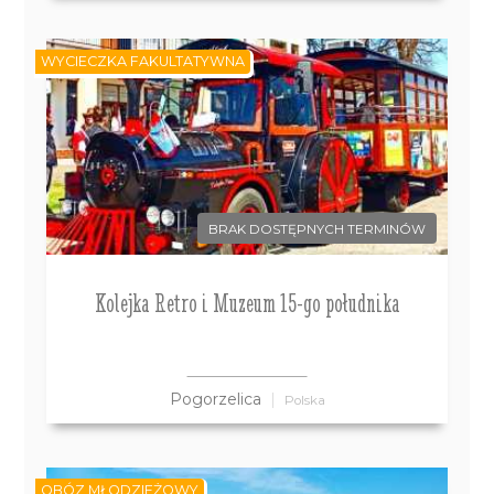
WYCIECZKA FAKULTATYWNA
BRAK DOSTĘPNYCH TERMINÓW
Kolejka Retro i Muzeum 15-go południka
Pogorzelica
Polska
OBÓZ MŁODZIEŻOWY