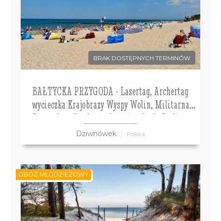
BRAK DOSTĘPNYCH TERMINÓW
BAŁTYCKA PRZYGODA - Lasertag, Archertag
wycieczka Krajobrazy Wyspy Wolin, Militarna
Przygoda a dla chętnych wycieczka do Berlina.
Kolonie 7-13 lat, Obóz 14-18 lat
Dziwnówek
Polska
OBÓZ MŁODZIEŻOWY