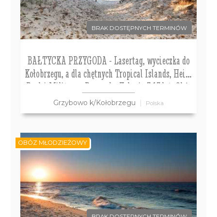
BRAK DOSTĘPNYCH TERMINÓW
BAŁTYCKA PRZYGODA - Lasertag, wycieczka do
Kołobrzegu, a dla chętnych Tropical Islands, Heide
Park i Militarna Przygoda. Kolonie 7-13 lat, Obóz
14-18 lat
Grzybowo k/Kołobrzegu
Polska
OBÓZ MŁODZIEŻOWY
BRAK DOSTĘPNYCH TERMINÓW