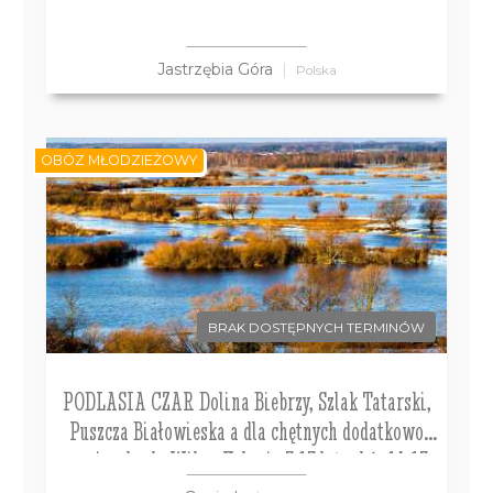
Jastrzębia Góra
Polska
OBÓZ MŁODZIEŻOWY
BRAK DOSTĘPNYCH TERMINÓW
PODLASIA CZAR Dolina Biebrzy, Szlak Tatarski,
Puszcza Białowieska a dla chętnych dodatkowo
wycieczka do Wilna Kolonie 7-13 lat, obóz 14-17
lat