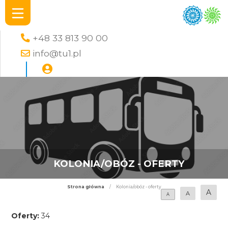
+48 33 813 90 00
info@tu1.pl
KOLONIA/OBÓZ - OFERTY
Strona główna
/
Kolonia/obóz - oferty
A
A
A
Oferty:
34