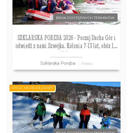
BRAK DOSTĘPNYCH TERMINÓW
SZKLARSKA POREBA 2026 - Poczuj Ducha Gór i
odwiedź z nami Szwejka. Kolonia 7-13 lat, obóz 14-
18 lat.
Szklarska Poręba
Polska
OBÓZ MŁODZIEŻOWY