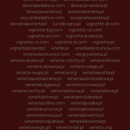
slovinskadalnice.com
slowacja-winieta.pl
slowacjawinieta.pl
sloweniawinieta.pl
svycarskadalnice.com
szwajcariawinieta.pl
słoweniawinieta.pl
tunellivigno.pl
vignette-at.com
vignette-bg.com
vignette-cz.com
vignette-pl.com
vignette-poland.pl
vignette-ro.com
vignette-si.com
vignette.pl
vignettepoland.pl
vinetki.pl
vinietaelectronica.com
vinieteelectronice.com
wegrywinieta.pl
winieta-austria.pl
winieta-czechy.pl
winieta-litwa.pl
winieta-słowacja.pl
winieta-wegry.pl
winieta-węgry.pl
winieta.org
winietaaustria.pl
winietaaustriaonline.pl
winietaautostradowa.pl
winietabulgaria.pl
winietachorwacja.pl
winietaczechy.pl
winietaestonia.pl
winietalitwa.pl
winietalotwa.pl
winietamoldawia.pl
winietaonline.com
winietapolska.pl
winietarumunia.pl
winietaslovenia.pl
winietaslowacja.pl
winietaslowenia.pl
winietaszwajcaria.pl
winietasłowenia.pl
winietawegry.pl
winietomat.pl
winiety.org