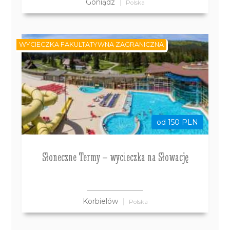
Goniądz
Polska
WYCIECZKA FAKULTATYWNA ZAGRANICZNA
od 150 PLN
Słoneczne Termy – wycieczka na Słowację
Korbielów
Polska