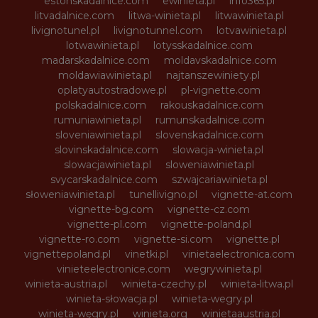
estonskadalnice.com
ewinieta.pl
info365.pl
litvadalnice.com
litwa-winieta.pl
litwawinieta.pl
livignotunel.pl
livignotunnel.com
lotvawinieta.pl
lotwawinieta.pl
lotysskadalnice.com
madarskadalnice.com
moldavskadalnice.com
moldawiawinieta.pl
najtanszewiniety.pl
oplatyautostradowe.pl
pl-vignette.com
polskadalnice.com
rakouskadalnice.com
rumuniawinieta.pl
rumunskadalnice.com
sloveniawinieta.pl
slovenskadalnice.com
slovinskadalnice.com
slowacja-winieta.pl
slowacjawinieta.pl
sloweniawinieta.pl
svycarskadalnice.com
szwajcariawinieta.pl
słoweniawinieta.pl
tunellivigno.pl
vignette-at.com
vignette-bg.com
vignette-cz.com
vignette-pl.com
vignette-poland.pl
vignette-ro.com
vignette-si.com
vignette.pl
vignettepoland.pl
vinetki.pl
vinietaelectronica.com
vinieteelectronice.com
wegrywinieta.pl
winieta-austria.pl
winieta-czechy.pl
winieta-litwa.pl
winieta-słowacja.pl
winieta-wegry.pl
winieta-węgry.pl
winieta.org
winietaaustria.pl