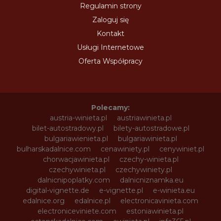
Regulamin strony
Zaloguj się
Kontakt
Usługi Internetowe
Oferta Współpracy
Polecamy:
austria-winieta.pl
austriawinieta.pl
bilet-autostradowy.pl
bilety-autostradowe.pl
bulgariawienieta.pl
bulgariawinieta.pl
bulharskadalnice.com
cenawiniety.pl
cenywiniet.pl
chorwacjawinieta.pl
czechy-winieta.pl
czechywinieta.pl
czechywiniety.pl
dalnicnipoplatky.com
dalnicniznamka.eu
digital-vignette.de
e-vignette.pl
e-winieta.eu
edalnice.org
edalnice.pl
electronicavinieta.com
electroniceviniete.com
estoniawinieta.pl