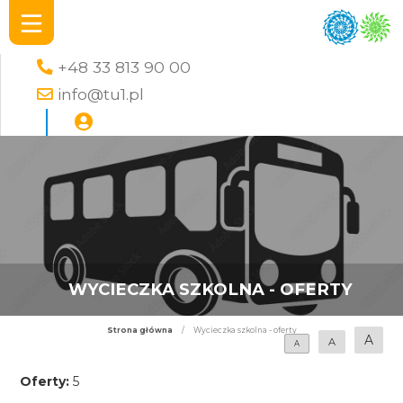
+48 33 813 90 00
info@tu1.pl
WYCIECZKA SZKOLNA - OFERTY
Strona główna
/
Wycieczka szkolna - oferty
A
A
A
Oferty:
5