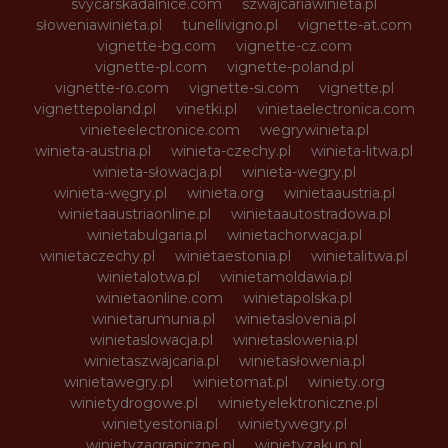
svycarskadalnice.com
szwajcariawinieta.pl
słoweniawinieta.pl
tunellivigno.pl
vignette-at.com
vignette-bg.com
vignette-cz.com
vignette-pl.com
vignette-poland.pl
vignette-ro.com
vignette-si.com
vignette.pl
vignettepoland.pl
vinetki.pl
vinietaelectronica.com
vinieteelectronice.com
wegrywinieta.pl
winieta-austria.pl
winieta-czechy.pl
winieta-litwa.pl
winieta-słowacja.pl
winieta-wegry.pl
winieta-węgry.pl
winieta.org
winietaaustria.pl
winietaaustriaonline.pl
winietaautostradowa.pl
winietabulgaria.pl
winietachorwacja.pl
winietaczechy.pl
winietaestonia.pl
winietalitwa.pl
winietalotwa.pl
winietamoldawia.pl
winietaonline.com
winietapolska.pl
winietarumunia.pl
winietaslovenia.pl
winietaslowacja.pl
winietaslowenia.pl
winietaszwajcaria.pl
winietasłowenia.pl
winietawegry.pl
winietomat.pl
winiety.org
winietydrogowe.pl
winietyelektroniczne.pl
winietyestonia.pl
winietywegry.pl
winietyzagraniczne.pl
winietyzakup.pl