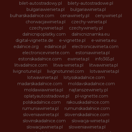
bilet-autostradowy.pl
bilety-autostradowe.pl
bulgariawienieta.pl
bulgariawinieta.pl
bulharskadalnice.com
cenawiniety.pl
cenywiniet.pl
chorwacjawinieta.pl
czechy-winieta.pl
czechywinieta.pl
czechywiniety.pl
dalnicnipoplatky.com
dalnicniznamka.eu
digital-vignette.de
e-vignette.pl
e-winieta.eu
edalnice.org
edalnice.pl
electronicavinieta.com
electroniceviniete.com
estoniawinieta.pl
estonskadalnice.com
ewinieta.pl
info365.pl
litvadalnice.com
litwa-winieta.pl
litwawinieta.pl
livignotunel.pl
livignotunnel.com
lotvawinieta.pl
lotwawinieta.pl
lotysskadalnice.com
madarskadalnice.com
moldavskadalnice.com
moldawiawinieta.pl
najtanszewiniety.pl
oplatyautostradowe.pl
pl-vignette.com
polskadalnice.com
rakouskadalnice.com
rumuniawinieta.pl
rumunskadalnice.com
sloveniawinieta.pl
slovenskadalnice.com
slovinskadalnice.com
slowacja-winieta.pl
slowacjawinieta.pl
sloweniawinieta.pl